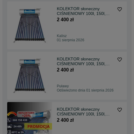
KOLEKTOR słoneczny
CIŚNIENIOWY 100l, 150l,
200l, 240l - BESSLER.PL
2 400 zł
Kalisz
01 sierpnia 2026
KOLEKTOR słoneczny
CIŚNIENIOWY 100l, 150l,
200l, 240l - BESSLER.PL
2 400 zł
Puławy
Odświeżono dnia 01 sierpnia 2026
KOLEKTOR słoneczny
CIŚNIENIOWY 100l, 150l,
200l, 240l - BESSLER.PL
2 400 zł