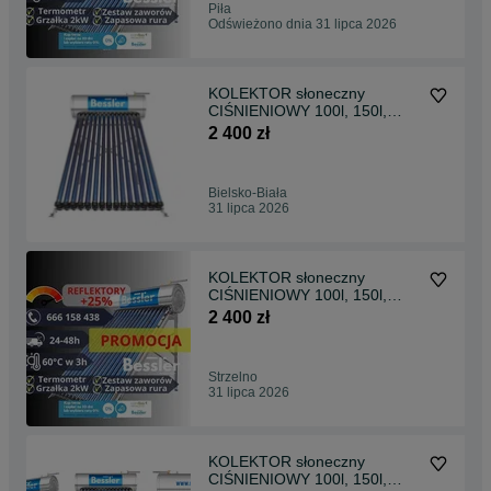
Piła
Odświeżono dnia 31 lipca 2026
KOLEKTOR słoneczny
CIŚNIENIOWY 100l, 150l,
200l, 240l - BESSLER.PL
2 400 zł
Bielsko-Biała
31 lipca 2026
KOLEKTOR słoneczny
CIŚNIENIOWY 100l, 150l,
200l, 240l - BESSLER.PL
2 400 zł
Strzelno
31 lipca 2026
KOLEKTOR słoneczny
CIŚNIENIOWY 100l, 150l,