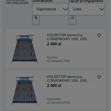
ZNALEŹLIŚMY
Sortowanie
Opcje przeglądania
190 OGŁOSZEŃ
KOLEKTOR słoneczny
CIŚNIENIOWY 100l, 150l,
200l, 240l - BESSLER.PL
2 400 zł
Kurznie
01 sierpnia 2026
KOLEKTOR słoneczny
CIŚNIENIOWY 100l, 150l,
200l, 240l - BESSLER.PL
2 400 zł
Hajnówka
01 sierpnia 2026