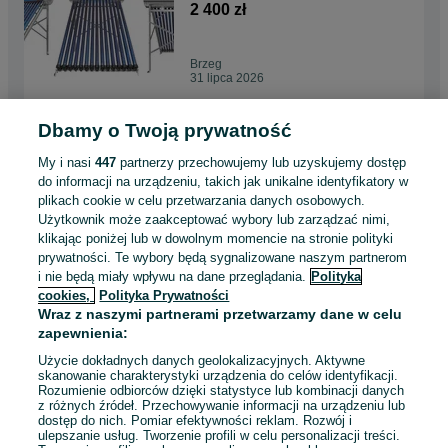
200l, 240l - BESSLER.PL
2 400 zł
Brzeg
31 lipca 2026
Dbamy o Twoją prywatność
KOLEKTOR słoneczny
CIŚNIENIOWY 100l, 150l,
My i nasi
447
partnerzy przechowujemy lub uzyskujemy dostęp
200l, 240l - BESSLER.PL
2 400 zł
do informacji na urządzeniu, takich jak unikalne identyfikatory w
plikach cookie w celu przetwarzania danych osobowych.
Użytkownik może zaakceptować wybory lub zarządzać nimi,
Kłodzko
klikając poniżej lub w dowolnym momencie na stronie polityki
31 lipca 2026
prywatności. Te wybory będą sygnalizowane naszym partnerom
i nie będą miały wpływu na dane przeglądania.
Polityka
cookies,
Polityka Prywatności
KOLEKTOR słoneczny
Wraz z naszymi partnerami przetwarzamy dane w celu
CIŚNIENIOWY 100l, 150l,
zapewnienia:
200l, 240l - BESSLER.PL
2 400 zł
Użycie dokładnych danych geolokalizacyjnych. Aktywne
skanowanie charakterystyki urządzenia do celów identyfikacji.
Rozumienie odbiorców dzięki statystyce lub kombinacji danych
Żłobizna
z różnych źródeł. Przechowywanie informacji na urządzeniu lub
31 lipca 2026
dostęp do nich. Pomiar efektywności reklam. Rozwój i
ulepszanie usług. Tworzenie profili w celu personalizacji treści.